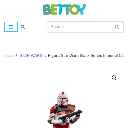
Saltar
al
contenido
Inicio
\
STAR WARS
\
Figura Star Wars Black Series Imperial Clo