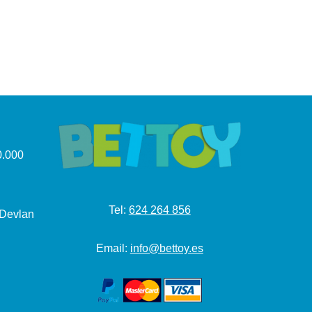
.000
Tel:
624 264 856
 Devlan
Email:
info@bettoy.es