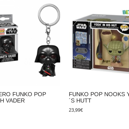
ERO FUNKO POP
FUNKO POP NOOKS 
H VADER
´S HUTT
23,99
€