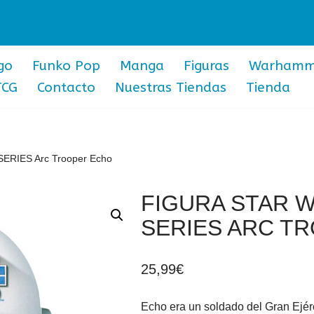
go
Funko Pop
Manga
Figuras
Warhamm
TCG
Contacto
Nuestras Tiendas
Tienda
RIES Arc Trooper Echo
FIGURA STAR 
SERIES ARC T
25,99
€
Echo era un soldado del Gran Ejér