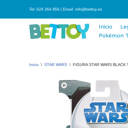
Tel: 624 264 856 | Email: info@bettoy.es
Saltar
al
Inicio
Le
contenido
Pokémon 
Inicio
\
STAR WARS
\
FIGURA STAR WARS BLACK SE