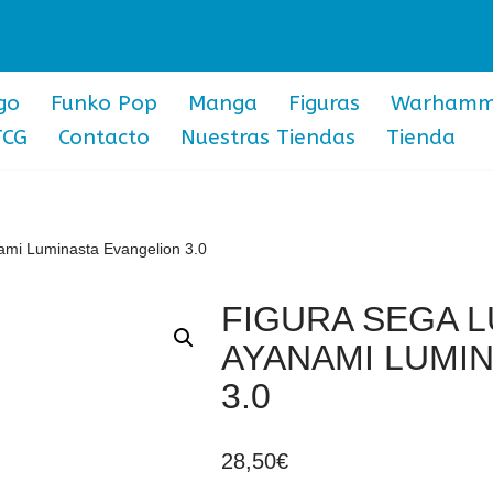
go
Funko Pop
Manga
Figuras
Warhamm
TCG
Contacto
Nuestras Tiendas
Tienda
ami Luminasta Evangelion 3.0
FIGURA SEGA L
AYANAMI LUMI
3.0
28,50
€