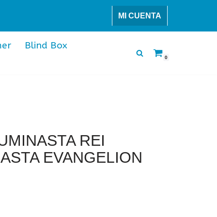
MI CUENTA
er
Blind Box
0
UMINASTA REI
NASTA EVANGELION