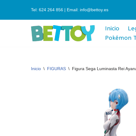
Tel: 624 264 856 | Email: info@bettoy.es
Saltar
al
Inicio
Le
contenido
Pokémon 
Inicio
\
FIGURAS
\
Figura Sega Luminasta Rei Ayan