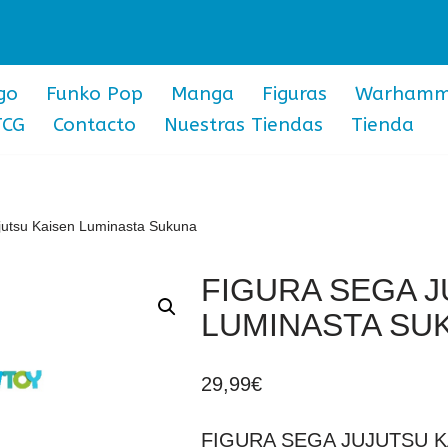
go
Funko Pop
Manga
Figuras
Warhamm
TCG
Contacto
Nuestras Tiendas
Tienda
jutsu Kaisen Luminasta Sukuna
FIGURA SEGA J
LUMINASTA SU
29,99
€
FIGURA SEGA JUJUTSU 