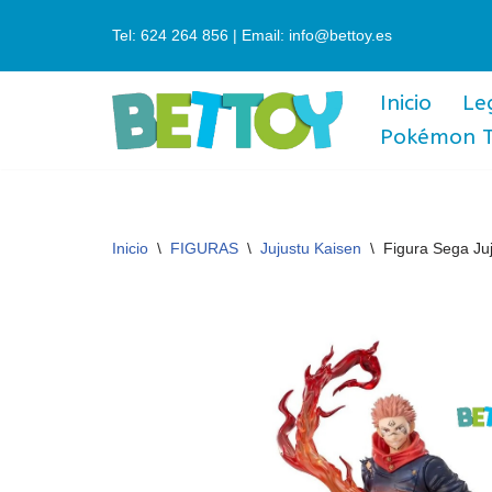
Tel: 624 264 856 | Email: info@bettoy.es
Saltar
al
Inicio
Le
contenido
Pokémon 
Inicio
\
FIGURAS
\
Jujustu Kaisen
\
Figura Sega Ju