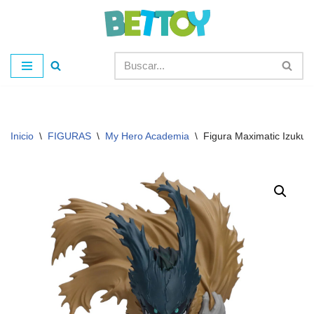
Saltar
al
contenido
Inicio
\
FIGURAS
\
My Hero Academia
\
Figura Maximatic Izuku M