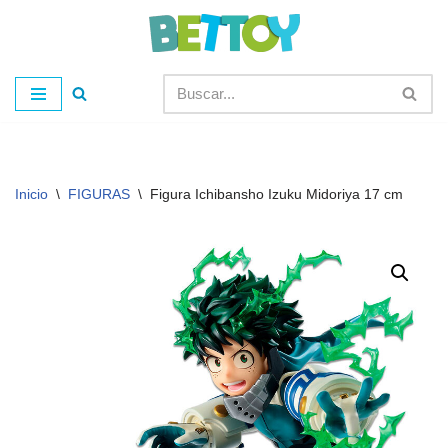
Saltar
al
contenido
Inicio
\
FIGURAS
\
Figura Ichibansho Izuku Midoriya 17 cm