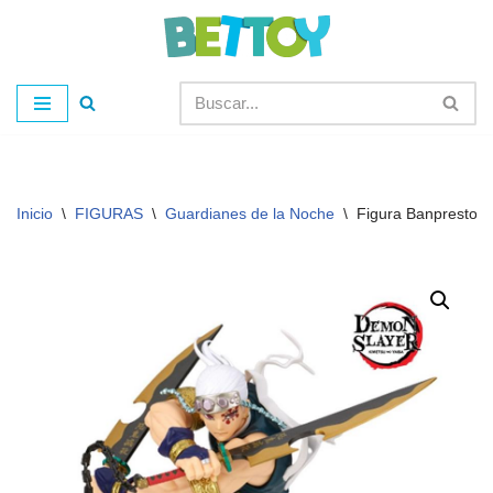
Saltar
al
contenido
Inicio
\
FIGURAS
\
Guardianes de la Noche
\
Figura Banpresto T