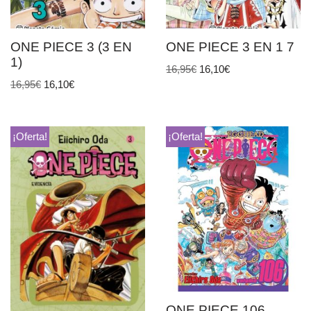
ONE PIECE 3 (3 EN
ONE PIECE 3 EN 1 7
1)
16,95
€
16,10
€
16,95
€
16,10
€
¡Oferta!
¡Oferta!
ONE PIECE 106