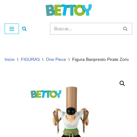
Saltar
al
contenido
Inicio
\
FIGURAS
\
One Piece
\
Figura Banpresto Pirate Zoro