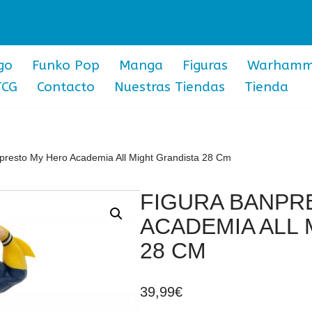
go
Funko Pop
Manga
Figuras
Warhamm
TCG
Contacto
Nuestras Tiendas
Tienda
presto My Hero Academia All Might Grandista 28 Cm
FIGURA BANPR
ACADEMIA ALL 
28 CM
39,99
€