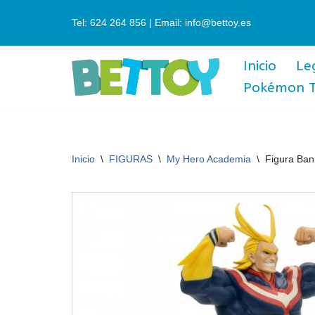
Tel: 624 264 856 | Email: info@bettoy.es
Saltar
al
Inicio
Le
contenido
Pokémon 
Inicio
\
FIGURAS
\
My Hero Academia
\
Figura Ban