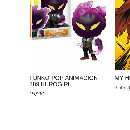
FUNKO POP ANIMACIÓN
MY H
789 KUROGIRI
8,50
€
8
15,99
€