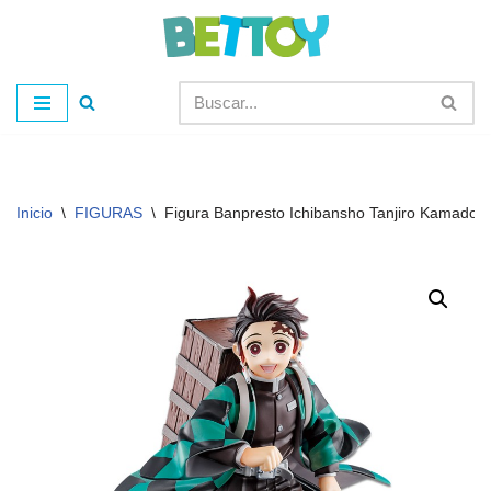
Saltar
al
contenido
Inicio
\
FIGURAS
\
Figura Banpresto Ichibansho Tanjiro Kamado