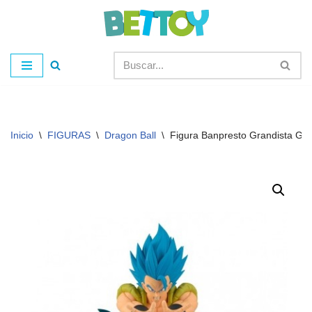
Saltar
al
contenido
Inicio
\
FIGURAS
\
Dragon Ball
\
Figura Banpresto Grandista Go