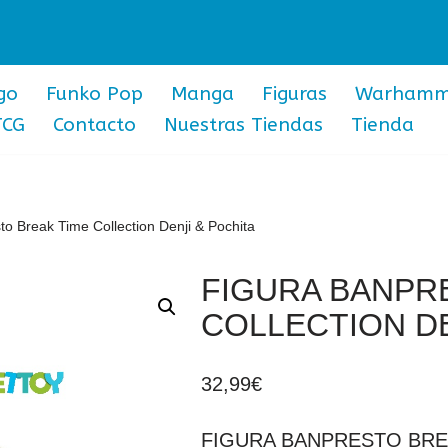
go
Funko Pop
Manga
Figuras
Warhamm
TCG
Contacto
Nuestras Tiendas
Tienda
to Break Time Collection Denji & Pochita
FIGURA BANPR
COLLECTION DE
32,99
€
FIGURA BANPRESTO BRE