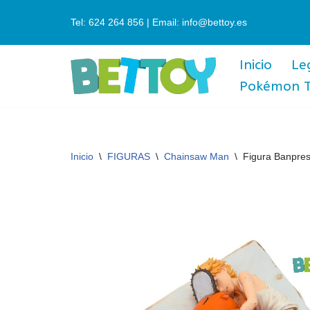
Tel: 624 264 856 | Email: info@bettoy.es
Saltar
al
Inicio
Le
contenido
Pokémon 
Inicio
\
FIGURAS
\
Chainsaw Man
\
Figura Banpres