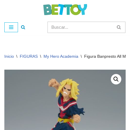
Saltar
al
contenido
Inicio
\
FIGURAS
\
My Hero Academia
\
Figura Banpresto All Mig