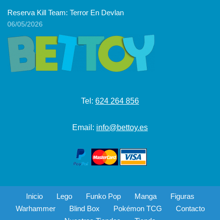
Reserva Kill Team: Terror En Devlan
06/05/2026
Tel:
624 264 856
Email:
info@bettoy.es
Inicio
Lego
Funko Pop
Manga
Figuras
Warhammer
Blind Box
Pokémon TCG
Contacto