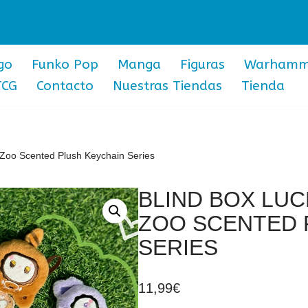
go
Funko Pop
Manga
Figuras
Warhamm
TCG
Contacto
Nuestras Tiendas
Tienda
Zoo Scented Plush Keychain Series
BLIND BOX LUC
ZOO SCENTED 
SERIES
11,99
€