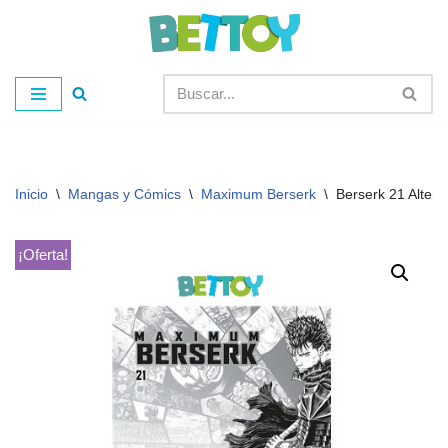
Saltar
al
contenido
Inicio
\
Mangas y Cómics
\
Maximum Berserk
\
Berserk 21 Altern
¡Oferta!