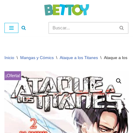
Saltar
al
contenido
Inicio
\
Mangas y Cómics
\
Ataque a los Titanes
\
Ataque a los Ti
¡Oferta!